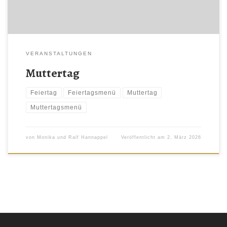
VERANSTALTUNGEN
Muttertag
Feiertag
Feiertagsmenü
Muttertag
Muttertagsmenü
von
Monika und Ralf Hannappel
Veröffentlicht am
2. März 2026